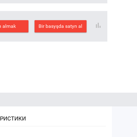
n almak
Bir basyşda satyn al
ЕРИСТИКИ