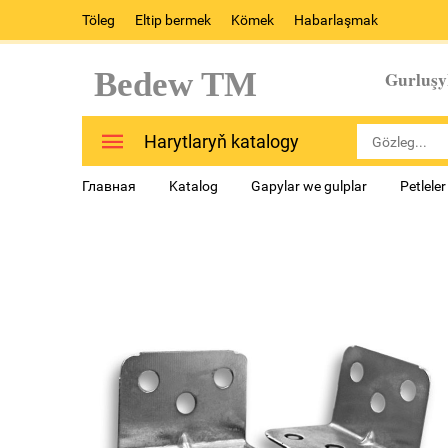
Töleg
Eltip bermek
Kömek
Habarlaşmak
Bedew TM
Gurluşy
Harytlaryň katalogy
Главная
Katalog
Gapylar we gulplar
Petlele