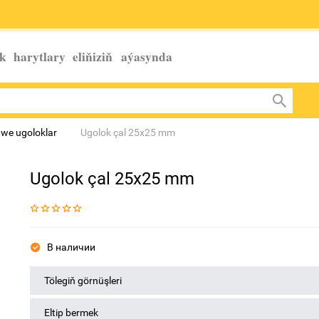
k harytlary eliňiziň
aýasynda
r we ugoloklar
Ugolok çal 25х25 mm
Ugolok çal 25х25 mm
В наличии
Tölegiň görnüşleri
Eltip bermek