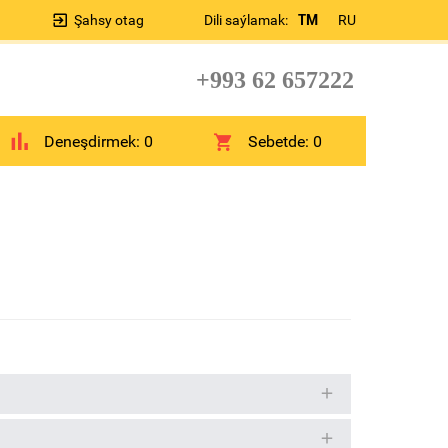
Şahsy otag
Dili saýlamak:
TM
RU
+993 62 657222
Deneşdirmek:
0
Sebetde:
0