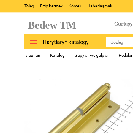
Töleg
Eltip bermek
Kömek
Habarlaşmak
Bedew TM
Gurluşy
Harytlaryň katalogy
Главная
Katalog
Gapylar we gulplar
Petlele