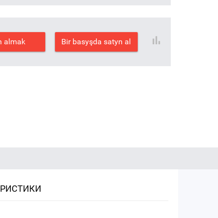
n almak
Bir basyşda satyn al
ЕРИСТИКИ