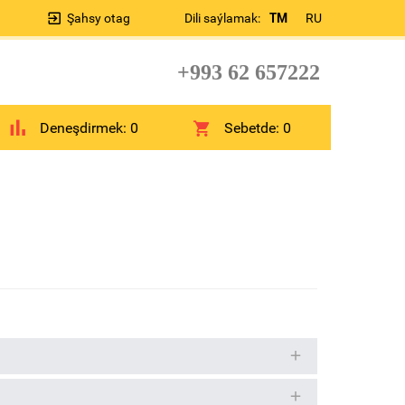
Şahsy otag
Dili saýlamak:
TM
RU
+993 62 657222
Deneşdirmek:
0
Sebetde:
0