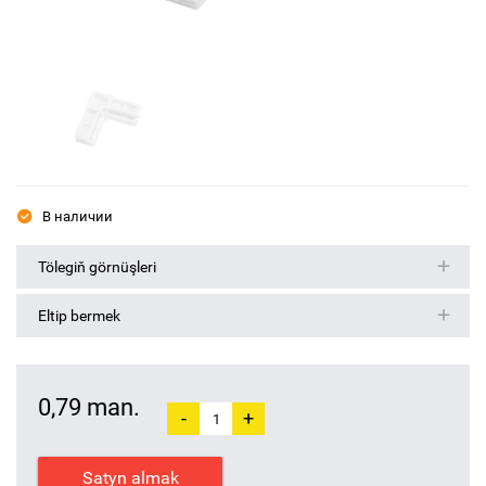
В наличии
Tölegiň görnüşleri
Eltip bermek
0,79 man.
-
+
Satyn almak