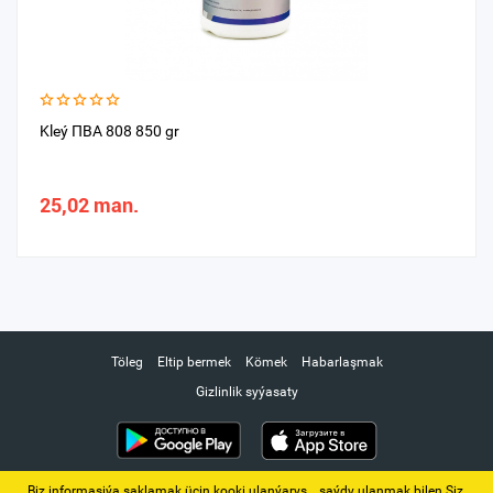
Kleý ПВА 808 850 gr
25,02 man.
Töleg
Eltip bermek
Kömek
Habarlaşmak
Gizlinlik syýasaty
Biz informasiýa saklamak üçin kooki ulanýarys. ‚ saýdy ulanmak bilen Siz