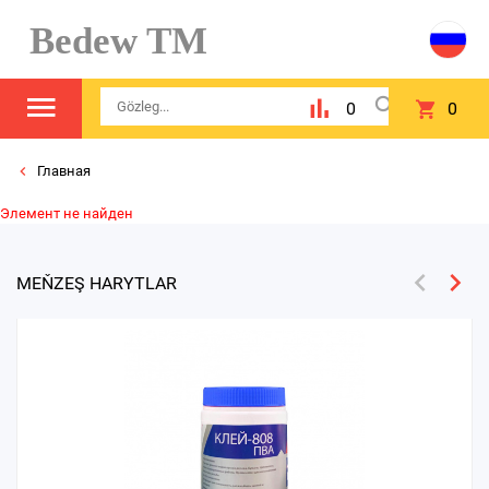
Bedew TM
0
0
Главная
Элемент не найден
MEŇZEŞ HARYTLAR