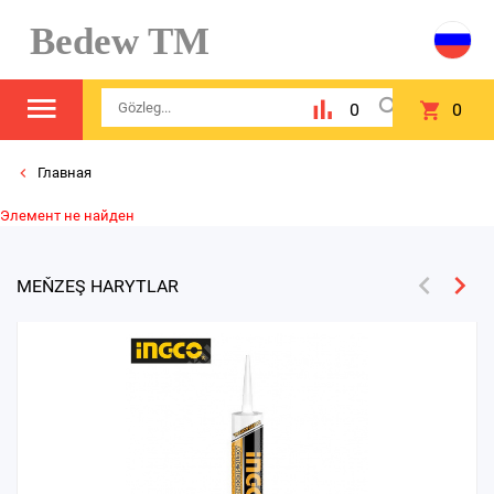
Bedew TM
0
0
Главная
Элемент не найден
MEŇZEŞ HARYTLAR