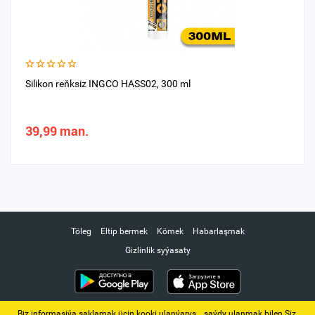
Silikon reňksiz INGCO HASS02, 300 ml
39,99 man.
Töleg
Eltip bermek
Kömek
Habarlaşmak
Gizlinlik syýasaty
Biz informasiýa saklamak üçin kooki ulanýarys. ‚ saýdy ulanmak bilen Siz