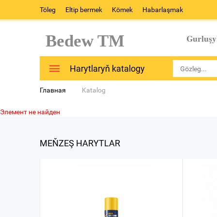
Töleg
Eltip bermek
Kömek
Habarlaşmak
Bedew TM
Gurluşy
Harytlaryň katalogy
Главная
Katalog
Элемент не найден
MEŇZEŞ HARYTLAR