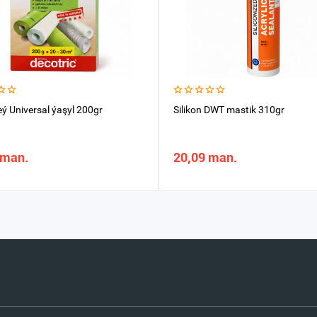
eý Universal ýaşyl 200gr
Silikon DWT mastik 310gr
 man.
20,09 man.