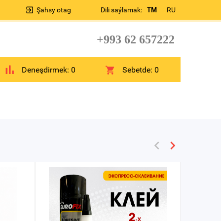
Şahsy otag
Dili saýlamak:
TM
RU
+993 62 657222
Deneşdirmek:
0
Sebetde:
0