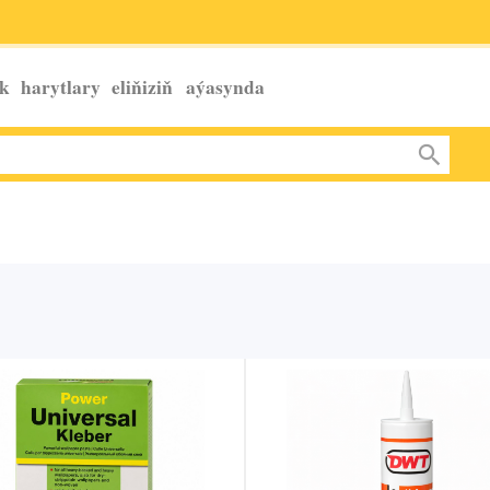
k harytlary eliňiziň
aýasynda