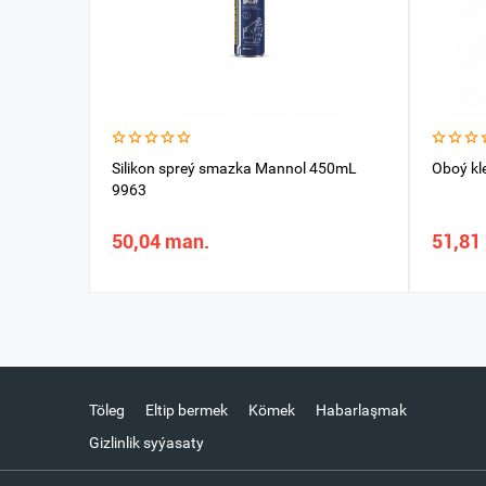
Silikon spreý smazka Mannol 450mL
Oboý kl
9963
50,04 man.
51,81
Töleg
Eltip bermek
Kömek
Habarlaşmak
Gizlinlik syýasaty