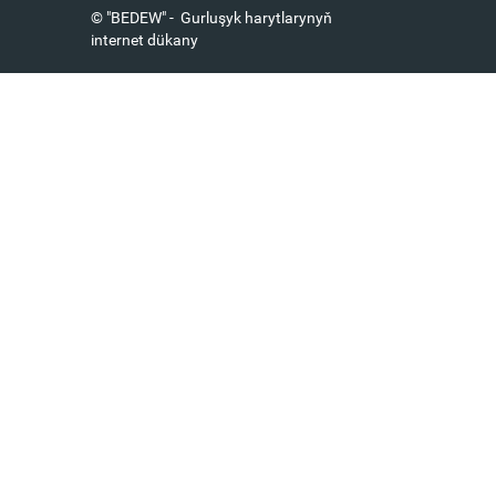
© "BEDEW" - Gurluşyk harytlarynyň
internet dükany