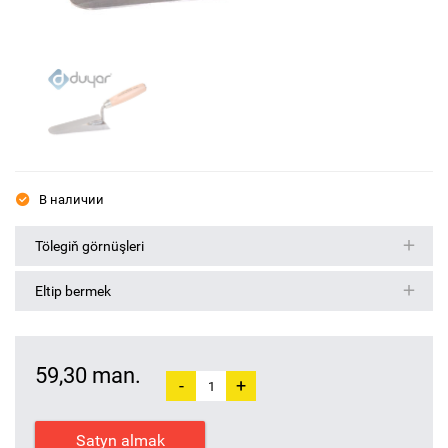
В наличии
Tölegiň görnüşleri
Eltip bermek
59,30 man.
-
+
Satyn almak