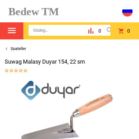
Bedew TM
0
0
Şpateller
Suwag Malasy Duyar 154, 22 sm