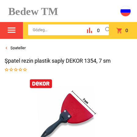
Bedew TM
0
0
Şpateller
Şpatel rezin plastik saply DEKOR 1354, 7 sm