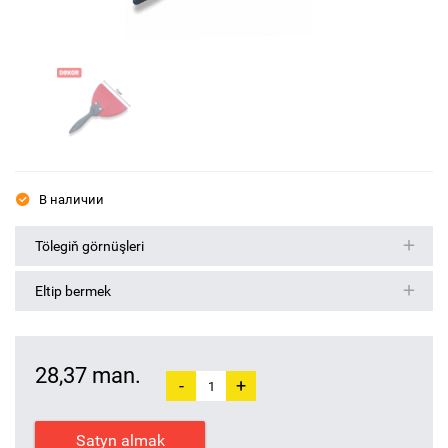
В наличии
Tölegiň görnüşleri
Eltip bermek
28,37 man.
-
+
Satyn almak