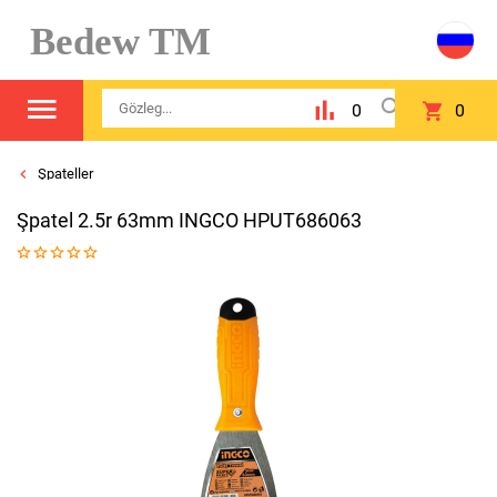
Bedew TM
0
0
Şpateller
Şpatel 2.5r 63mm INGCO HPUT686063