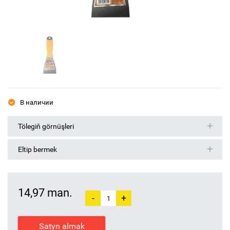
В наличии
Tölegiň görnüşleri
Eltip bermek
14,97 man.
-
+
Satyn almak