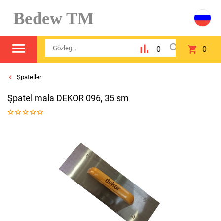
Bedew TM
0
0
Şpateller
Şpatel mala DEKOR 096, 35 sm