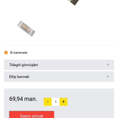
В наличии
Tölegiň görnüşleri
Eltip bermek
69,94 man.
-
+
Satyn almak