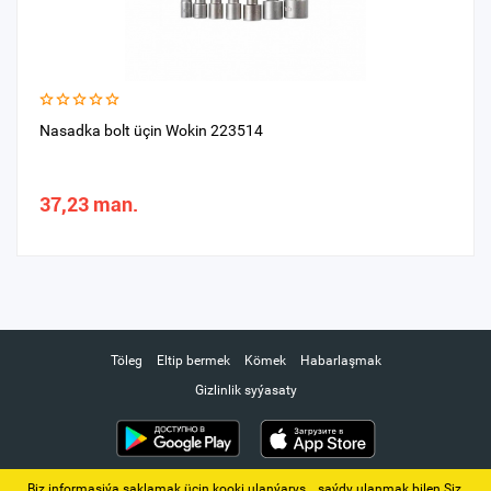
Nasadka bolt üçin Wokin 223514
37,23 man.
Töleg
Eltip bermek
Kömek
Habarlaşmak
Gizlinlik syýasaty
Biz informasiýa saklamak üçin kooki ulanýarys. ‚ saýdy ulanmak bilen Siz