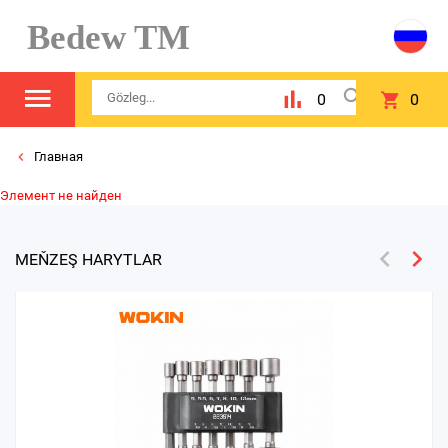
Bedew TM
0
0
Главная
Элемент не найден
MEŇZEŞ HARYTLAR