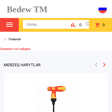
Bedew TM
0
0
Главная
Элемент не найден
MEŇZEŞ HARYTLAR