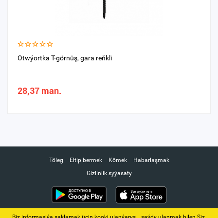
Otwýortka T-görnüş, gara reňkli
28,37 man.
Töleg
Eltip bermek
Kömek
Habarlaşmak
Gizlinlik syýasaty
Biz informasiýa saklamak üçin kooki ulanýarys. ‚ saýdy ulanmak bilen Siz