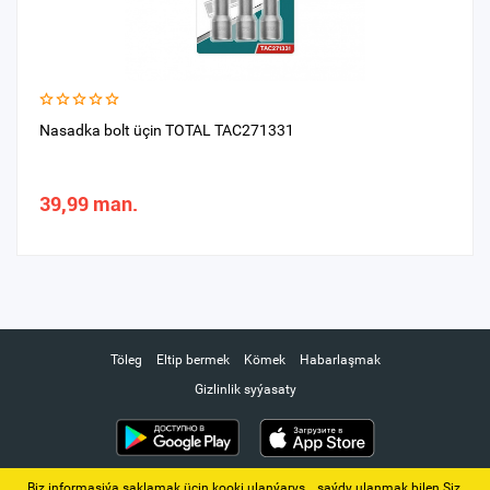
Nasadka bolt üçin TOTAL TAC271331
39,99 man.
Töleg
Eltip bermek
Kömek
Habarlaşmak
Gizlinlik syýasaty
Biz informasiýa saklamak üçin kooki ulanýarys. ‚ saýdy ulanmak bilen Siz