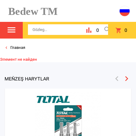
Bedew TM
0
0
Главная
Элемент не найден
MEŇZEŞ HARYTLAR