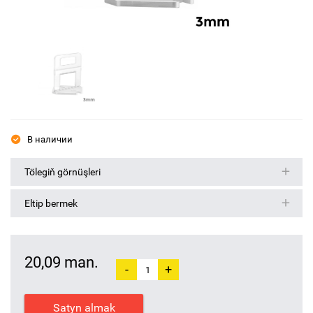
В наличии
Tölegiň görnüşleri
Eltip bermek
20,09 man.
-
+
Satyn almak