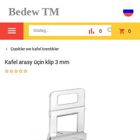
Bedew TM
0
0
Çopikler we kafel krestikler
Kafel arasy üçin klip 3 mm