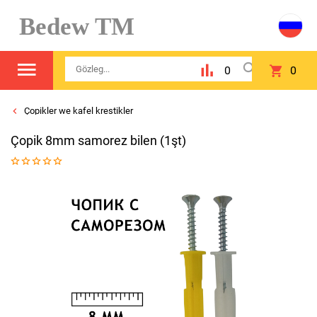
Bedew TM
0
0
Çopikler we kafel krestikler
Çopik 8mm samorez bilen (1şt)