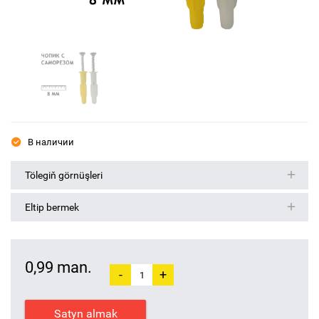
В наличии
Tölegiň görnüşleri
Eltip bermek
0,99 man.
-
+
Satyn almak