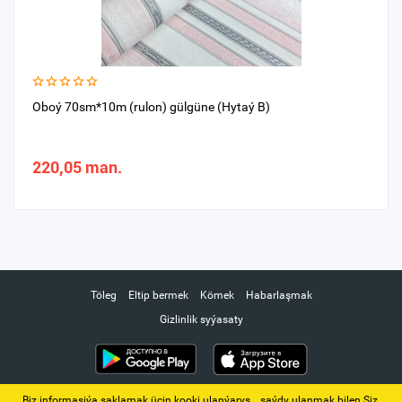
Oboý 70sm*10m (rulon) gülgüne (Hytaý B)
220,05 man.
Töleg
Eltip bermek
Kömek
Habarlaşmak
Gizlinlik syýasaty
Biz informasiýa saklamak üçin kooki ulanýarys. ‚ saýdy ulanmak bilen Siz