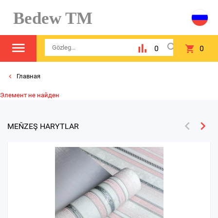
Bedew TM
0
0
Главная
Элемент не найден
MEŇZEŞ HARYTLAR