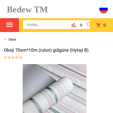
Bedew TM
0
0
Oboý
Oboý 70sm*10m (rulon) gülgüne (Hytaý B)