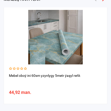
Mebel oboý ini 60sm yzynlygy 5metr ýaşyl reňk
44,92 man.