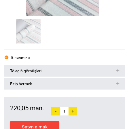
В наличии
Tölegiň görnüşleri
Eltip bermek
220,05 man.
-
+
Satyn almak