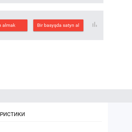
n almak
Bir basyşda satyn al
ЕРИСТИКИ