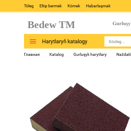
Töleg
Eltip bermek
Kömek
Habarlaşmak
Bedew TM
Gurluşy
Harytlaryň katalogy
Главная
Katalog
Gurluşyk harytlary
Naždakl