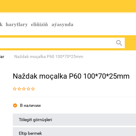
k harytlary eliňiziň
aýasynda
ar
Naždak moçalka P60 100*70*25mm
Naždak moçalka P60 100*70*25mm
В наличии
Tölegiň görnüşleri
Eltip bermek