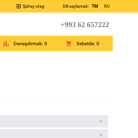
Şahsy otag
Dili saýlamak:
TM
RU
+993 62 657222
Deneşdirmek:
0
Sebetde:
0