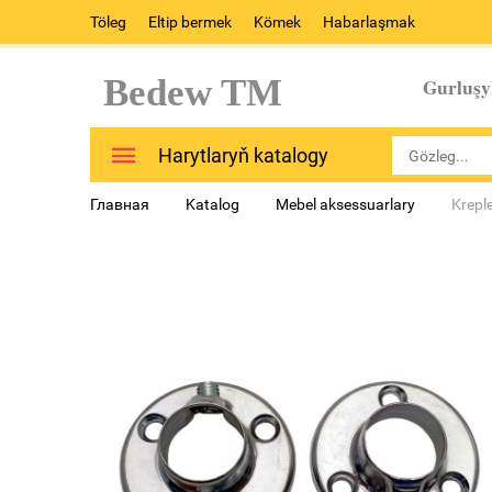
Töleg
Eltip bermek
Kömek
Habarlaşmak
Bedew TM
Gurluşy
Harytlaryň katalogy
Главная
Katalog
Mebel aksessuarlary
Krepl