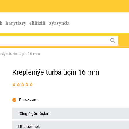
k harytlary eliňiziň
aýasynda
eniýe turba üçin 16 mm
Krepleniýe turba üçin 16 mm
В наличии
Tölegiň görnüşleri
Eltip bermek