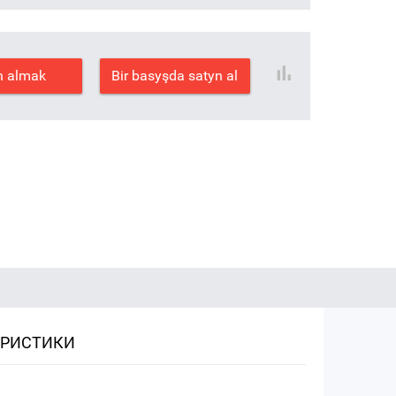
n almak
Bir basyşda satyn al
ЕРИСТИКИ