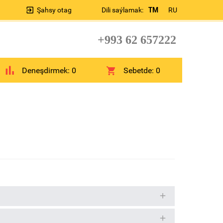
Şahsy otag
Dili saýlamak:
TM
RU
+993 62 657222
Deneşdirmek:
0
Sebetde:
0