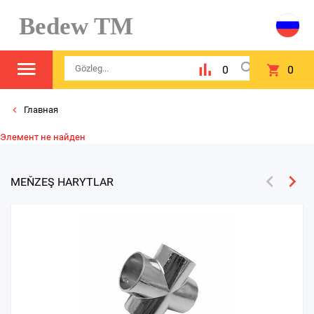
Bedew TM
0
0
Главная
Элемент не найден
MEŇZEŞ HARYTLAR