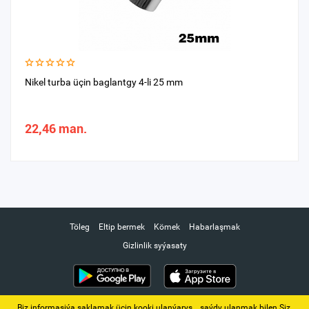
Nikel turba üçin baglantgy 4-li 25 mm
22,46 man.
Töleg
Eltip bermek
Kömek
Habarlaşmak
Gizlinlik syýasaty
Biz informasiýa saklamak üçin kooki ulanýarys. ‚ saýdy ulanmak bilen Siz