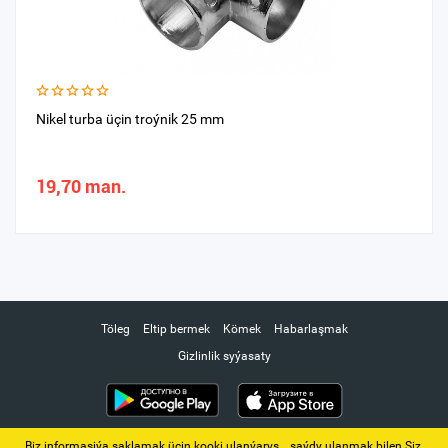
Nikel turba üçin troýnik 25 mm
19,70 man.
Töleg
Eltip bermek
Kömek
Habarlaşmak
Gizlinlik syýasaty
Biz informasiýa saklamak üçin kooki ulanýarys. ‚ saýdy ulanmak bilen Siz