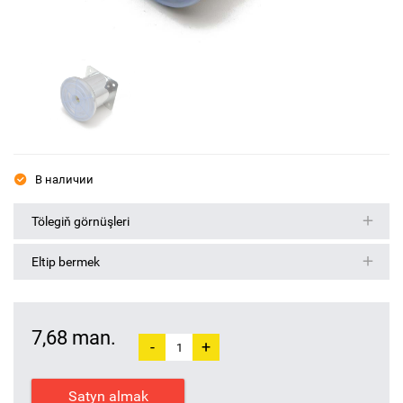
В наличии
Tölegiň görnüşleri
Eltip bermek
7,68 man.
-
+
Satyn almak