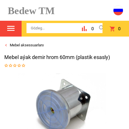
Bedew TM
0
0
Mebel aksessuarlary
Mebel aýak demir hrom 60mm (plastik esasly)