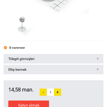
В наличии
Tölegiň görnüşleri
Eltip bermek
14,58 man.
-
+
Satyn almak