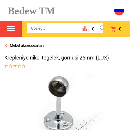
Bedew TM
0
0
Mebel aksessuarlary
Krepleniýe nikel tegelek, görnüşi 25mm (LUX)