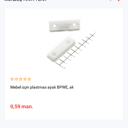
Mebel üçin plastmas aýak BPWE, ak
0,59 man.