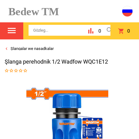
Bedew TM
0
0
Şlangalar we nasadkalar
Şlanga perehodnik 1/2 Wadfow WQC1E12