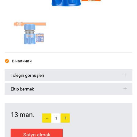
В наличии
Tölegiň görnüşleri
Eltip bermek
13 man.
-
+
Satyn almak