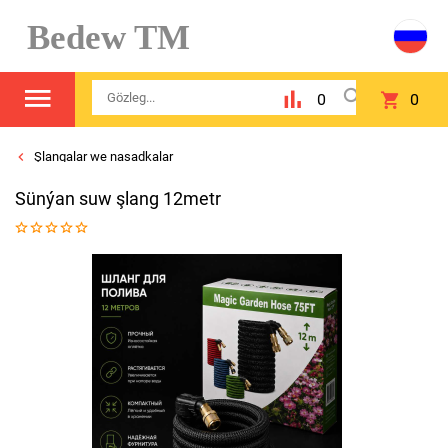
Bedew TM
0
0
Şlangalar we nasadkalar
Sünýan suw şlang 12metr