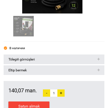
В наличии
Tölegiň görnüşleri
Eltip bermek
140,07 man.
-
+
Satyn almak