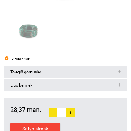
В наличии
Tölegiň görnüşleri
Eltip bermek
28,37 man.
-
+
Satyn almak