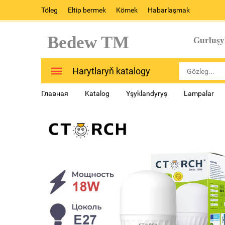
Töleg
Eltip bermek
Kömek
Habarlaşmak
Bedew TM
Gurluşy
Harytlaryň katalogy
Главная
Katalog
Yşyklandyryş
Lampalar