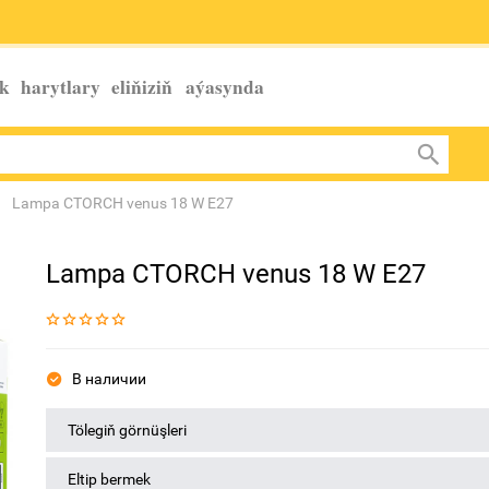
k harytlary eliňiziň
aýasynda
Lampa CTORCH venus 18 W E27
Lampa CTORCH venus 18 W E27
В наличии
Tölegiň görnüşleri
Eltip bermek