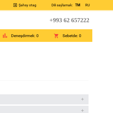
Şahsy otag
Dili saýlamak:
TM
RU
+993 62 657222
Deneşdirmek:
0
Sebetde:
0