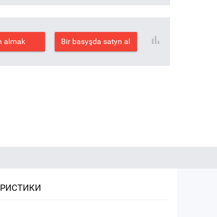
n almak
Bir basyşda satyn al
ЕРИСТИКИ