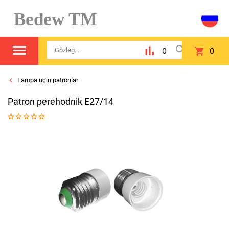
Bedew TM
0
0
Lampa uçin patronlar
Patron perehodnik E27/14