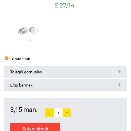
В наличии
Tölegiň görnüşleri
Eltip bermek
3,15 man.
-
+
Satyn almak