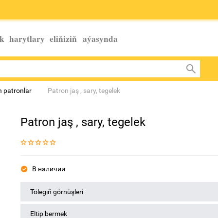
k harytlary eliňiziň
aýasynda
 patronlar
Patron jaş , sary, tegelek
Patron jaş , sary, tegelek
В наличии
Tölegiň görnüşleri
Eltip bermek