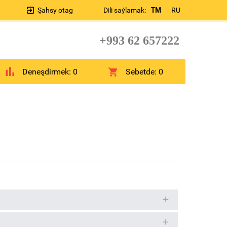
Şahsy otag
Dili saýlamak:
TM
RU
+993 62 657222
Deneşdirmek:
0
Sebetde:
0