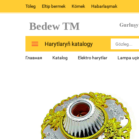
Töleg
Eltip bermek
Kömek
Habarlaşmak
Bedew TM
Gurluşy
Harytlaryň katalogy
Главная
Katalog
Elektro harytlar
Lampa uçin