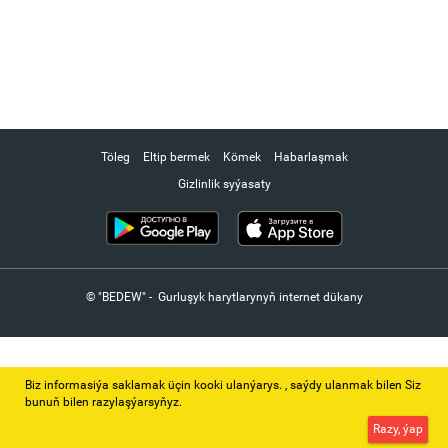
Töleg
Eltip bermek
Kömek
Habarlaşmak
Gizlinlik syýasaty
© "BEDEW" - Gurluşyk harytlarynyň internet dükany
Biz informasiýa saklamak üçin kooki ulanýarys. ‚ saýdy ulanmak bilen Siz
bunuň bilen razylaşýarsyňyz.
Razy, ýap