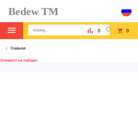
Bedew TM
0
0
Главная
Элемент не найден