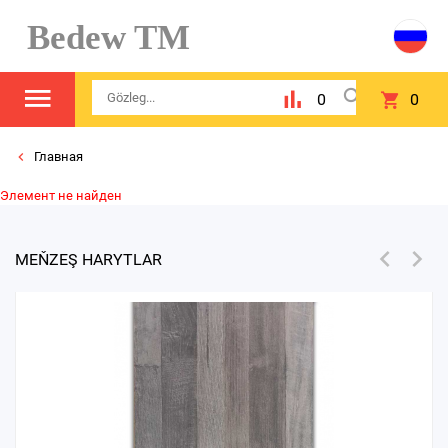
Bedew TM
0
0
Главная
Элемент не найден
MEŇZEŞ HARYTLAR