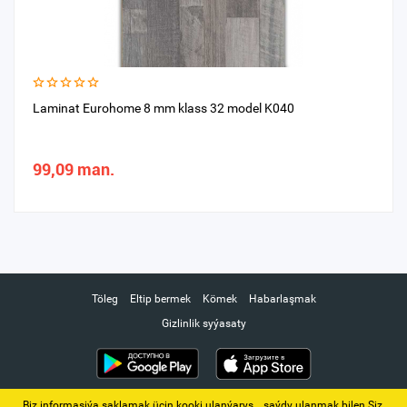
Laminat Eurohome 8 mm klass 32 model K040
99,09 man.
Töleg
Eltip bermek
Kömek
Habarlaşmak
Gizlinlik syýasaty
Biz informasiýa saklamak üçin kooki ulanýarys. ‚ saýdy ulanmak bilen Siz