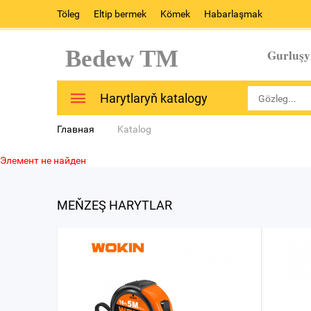
Töleg
Eltip bermek
Kömek
Habarlaşmak
Bedew TM
Gurluşy
Harytlaryň katalogy
Главная
Katalog
Элемент не найден
MEŇZEŞ HARYTLAR