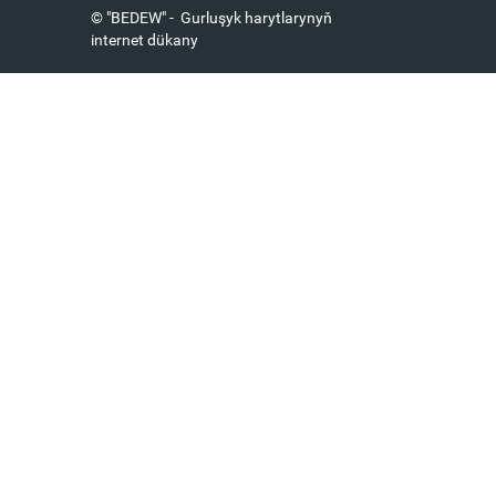
© "BEDEW" - Gurluşyk harytlarynyň
internet dükany