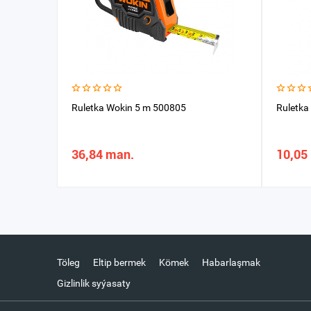
Ruletka Wokin 5 m 500805
Ruletka
36,84 man.
10,05
Töleg
Eltip bermek
Kömek
Habarlaşmak
Gizlinlik syýasaty