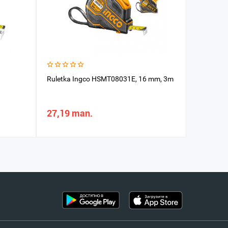
Ruletka Ingco HSMT08031E, 16 mm, 3m
Ruletka 
27,19 man.
20,69 