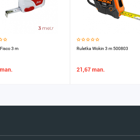
 Fisco 3 m
Ruletka Wokin 3 m 500803
 man.
21,67 man.