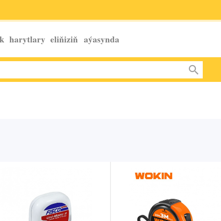
k harytlary eliňiziň
aýasynda