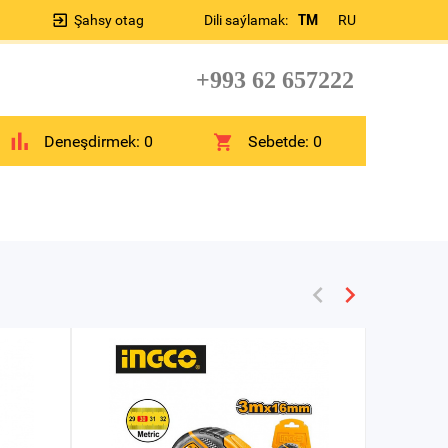
Şahsy otag
Dili saýlamak:
TM
RU
+993 62 657222
Deneşdirmek:
0
Sebetde:
0