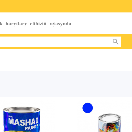
k harytlary eliňiziň
aýasynda