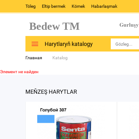
Töleg
Eltip bermek
Kömek
Habarlaşmak
Bedew TM
Gurluşy
Harytlaryň katalogy
Главная
Katalog
Элемент не найден
MEŇZEŞ HARYTLAR