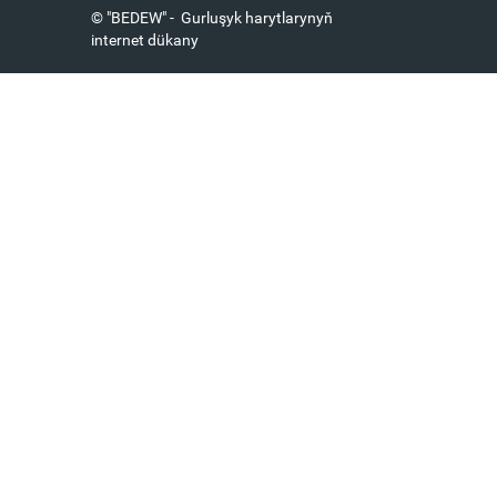
© "BEDEW" - Gurluşyk harytlarynyň
internet dükany