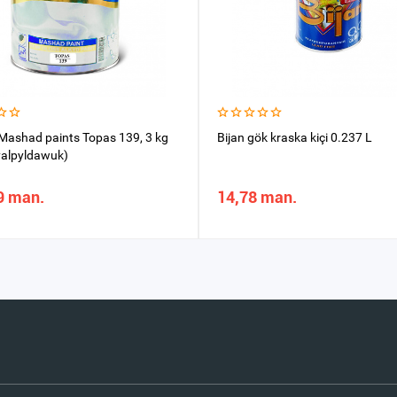
Mashad paints Topas 139, 3 kg
Bijan gök kraska kiçi 0.237 L
ýalpyldawuk)
9 man.
14,78 man.