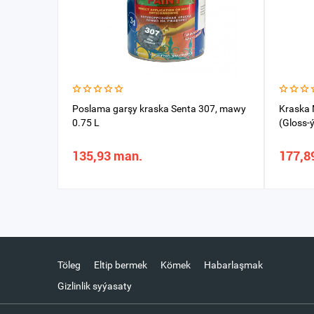
Poslama garşy kraska Senta 307, mawy
Kraska 
0.75 L
(Gloss-
135,93 man.
177,8
Töleg
Eltip bermek
Kömek
Habarlaşmak
Gizlinlik syýasaty