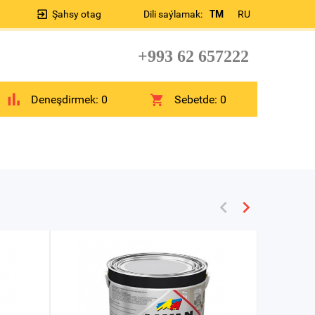
Şahsy otag
Dili saýlamak:
TM
RU
+993 62 657222
Deneşdirmek:
0
Sebetde:
0