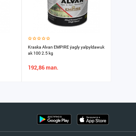
Kraska Alvan EMPIRE ýagly yalpyldawuk
Kraska "G
ak 100 2.5 kg
192,86 man.
69,94 