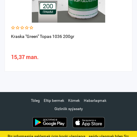
Kraska "Green" Topas 1036 200gr
15,37 man.
Töleg
Eltip bermek
Kömek
Habarlaşmak
Gizlinlik syýasaty
Biz informasiýa saklamak üçin kooki ulanýarys. ‚ saýdy ulanmak bilen Siz