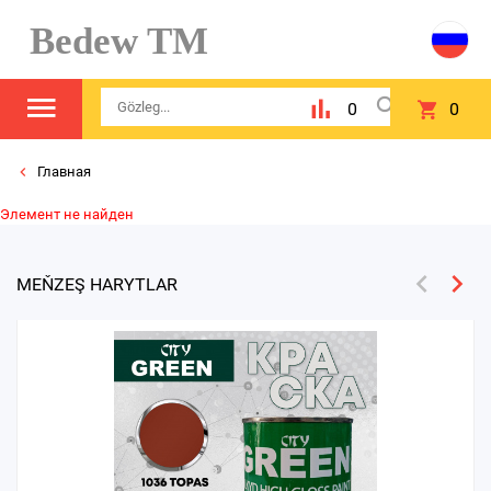
Bedew TM
0
0
Главная
Элемент не найден
MEŇZEŞ HARYTLAR