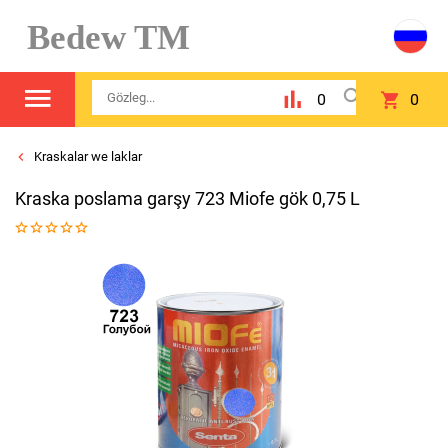
Bedew TM
0
0
Kraskalar we laklar
Kraska poslama garşy 723 Miofe gök 0,75 L