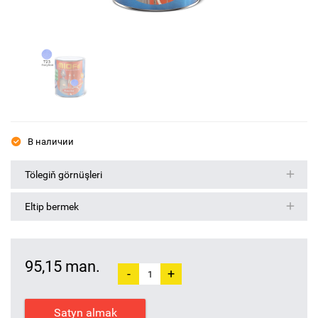
В наличии
Tölegiň görnüşleri
Eltip bermek
95,15 man.
-
+
Satyn almak