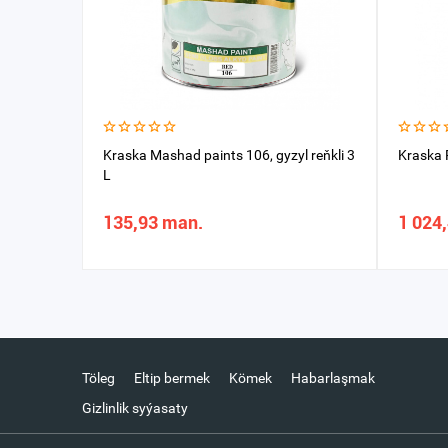
Kraska Mashad paints 106, gyzyl reňkli 3
Kraska 
L
135,93 man.
1 024
Töleg
Eltip bermek
Kömek
Habarlaşmak
Gizlinlik syýasaty