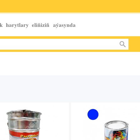
k harytlary eliňiziň
aýasynda