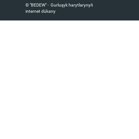
© "BEDEW" - Gurluşyk harytlarynyň
internet dükany