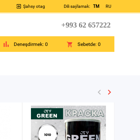
Şahsy otag
Dili saýlamak:
TM
RU
+993 62 657222
Deneşdirmek:
0
Sebetde:
0