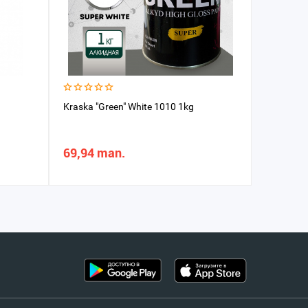
Kraska "Green" White 1010 1kg
Poslama 
0.75 L
69,94 man.
135,93