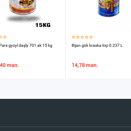
Pars gyzyl daşly 701 ak 15 kg
Bijan gök kraska kiçi 0.237 L
,40 man.
14,78 man.