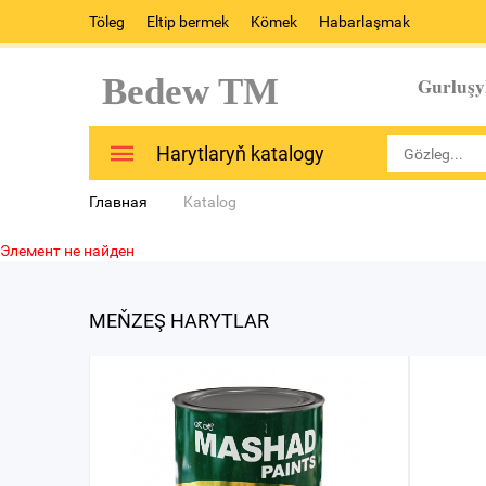
Töleg
Eltip bermek
Kömek
Habarlaşmak
Bedew TM
Gurluşy
Harytlaryň katalogy
Главная
Katalog
Элемент не найден
MEŇZEŞ HARYTLAR