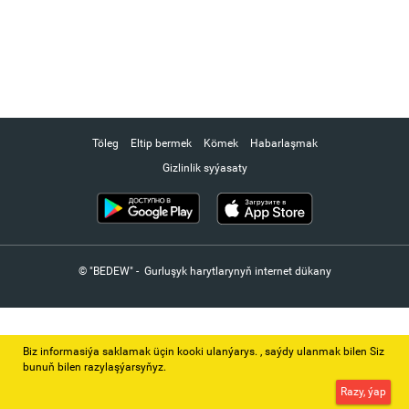
Töleg
Eltip bermek
Kömek
Habarlaşmak
Gizlinlik syýasaty
© "BEDEW" - Gurluşyk harytlarynyň internet dükany
Biz informasiýa saklamak üçin kooki ulanýarys. ‚ saýdy ulanmak bilen Siz
bunuň bilen razylaşýarsyňyz.
Razy, ýap