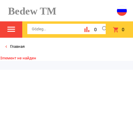
Bedew TM
0
0
Главная
Элемент не найден