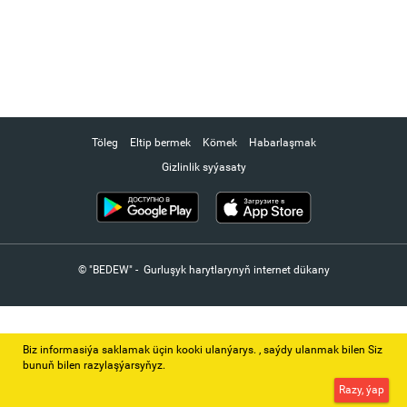
Töleg
Eltip bermek
Kömek
Habarlaşmak
Gizlinlik syýasaty
© "BEDEW" - Gurluşyk harytlarynyň internet dükany
Biz informasiýa saklamak üçin kooki ulanýarys. ‚ saýdy ulanmak bilen Siz
bunuň bilen razylaşýarsyňyz.
Razy, ýap