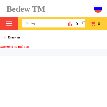
Bedew TM
0
0
Главная
Элемент не найден