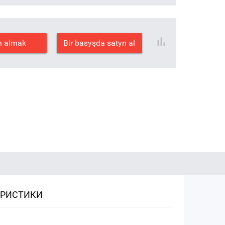
n almak
Bir basyşda satyn al
ЕРИСТИКИ