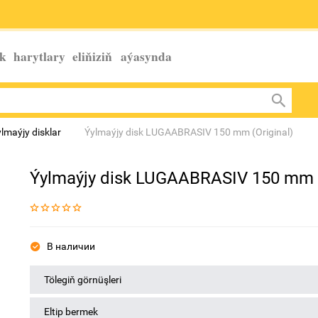
k harytlary eliňiziň
aýasynda
ylmaýjy disklar
Ýylmaýjy disk LUGAABRASIV 150 mm (Original)
Ýylmaýjy disk LUGAABRASIV 150 mm (
В наличии
Tölegiň görnüşleri
Eltip bermek