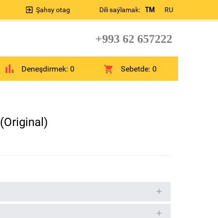
Şahsy otag
Dili saýlamak:
TM
RU
+993 62 657222
Deneşdirmek:
0
Sebetde:
0
Original)