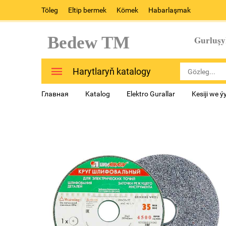
Töleg
Eltip bermek
Kömek
Habarlaşmak
Bedew TM
Gurluşy
Harytlaryň katalogy
Главная
Katalog
Elektro Gurallar
Kesiji we ý