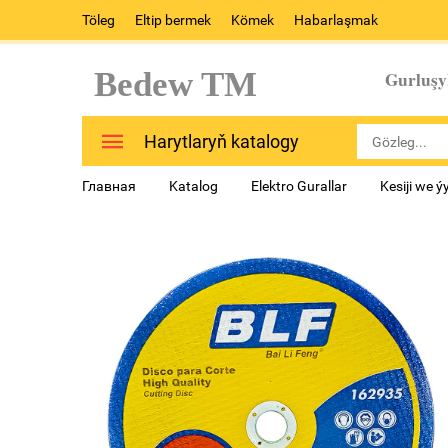
Töleg
Eltip bermek
Kömek
Habarlaşmak
Bedew TM
Gurluşy
Harytlaryň katalogy
Главная
Katalog
Elektro Gurallar
Kesiji we ý