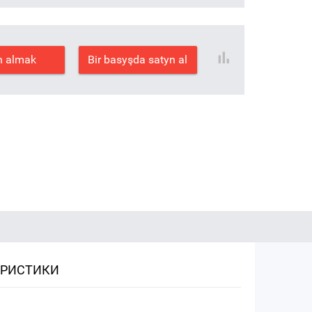
n almak
Bir basyşda satyn al
ЕРИСТИКИ