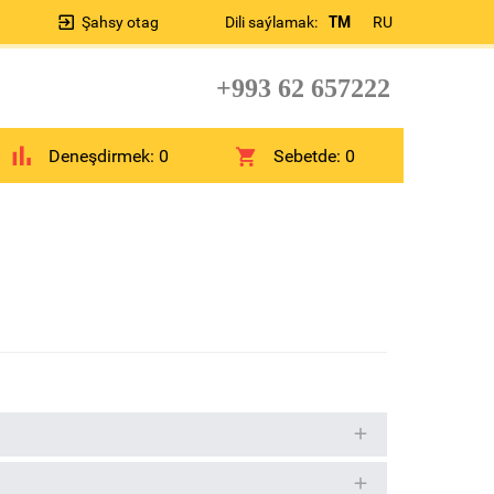
Şahsy otag
Dili saýlamak:
TM
RU
+993 62 657222
Deneşdirmek:
0
Sebetde:
0