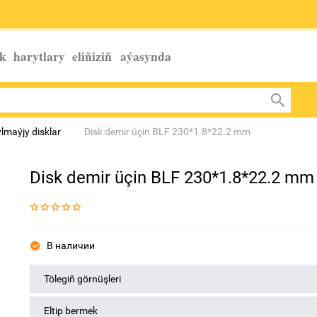
k harytlary eliňiziň
aýasynda
ylmaýjy disklar
Disk demir üçin BLF 230*1.8*22.2 mm
Disk demir üçin BLF 230*1.8*22.2 mm
В наличии
Tölegiň görnüşleri
Eltip bermek