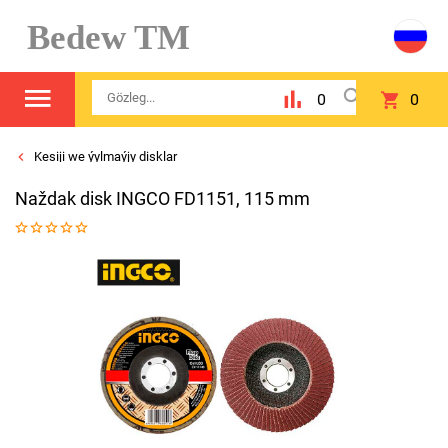
Bedew TM
0
0
Kesiji we ýylmaýjy disklar
Naždak disk INGCO FD1151, 115 mm