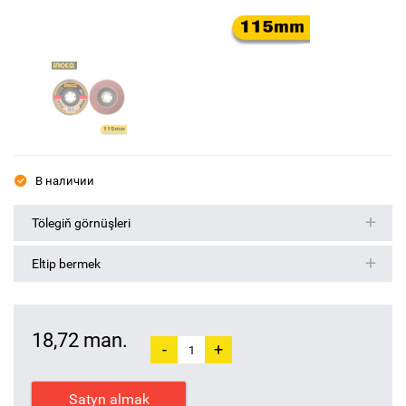
В наличии
Tölegiň görnüşleri
Eltip bermek
18,72 man.
-
+
Satyn almak