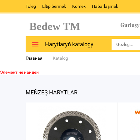
Töleg
Eltip bermek
Kömek
Habarlaşmak
Bedew TM
Gurluşy
Harytlaryň katalogy
Главная
Katalog
Элемент не найден
MEŇZEŞ HARYTLAR