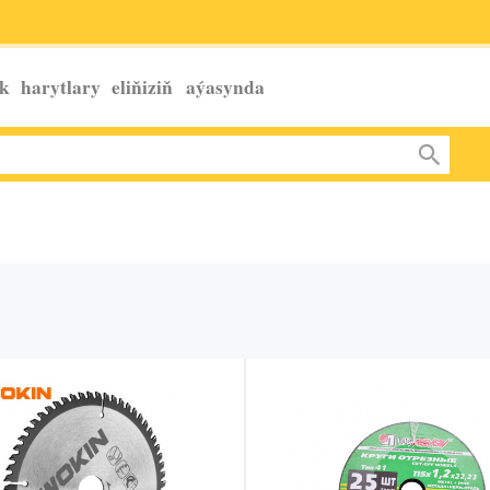
k harytlary eliňiziň
aýasynda