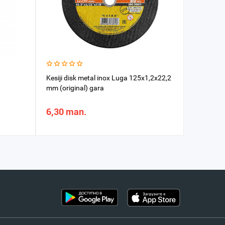
Kesiji disk metal inox Luga 125x1,2x22,2
Çotga käs
mm (original) gara
125 mm
6,30 man.
83,13 