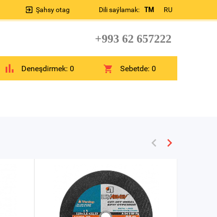
Şahsy otag
Dili saýlamak:
TM
RU
+993 62 657222
Deneşdirmek:
0
Sebetde:
0