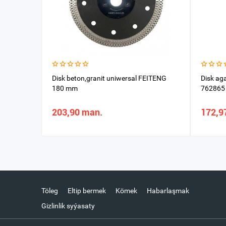
Disk beton,granit uniwersal FEITENG
Disk ag
180 mm
762865
203,90 man.
172,9
Töleg
Eltip bermek
Kömek
Habarlaşmak
Gizlinlik syýasaty