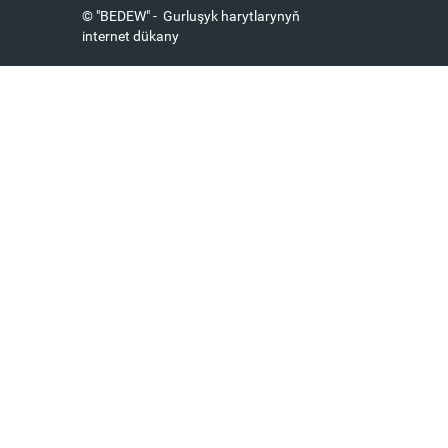
© "BEDEW" - Gurluşyk harytlarynyň
internet dükany