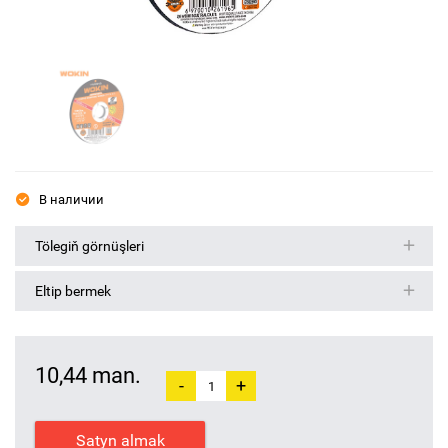
В наличии
Tölegiň görnüşleri
Eltip bermek
10,44 man.
-
+
Satyn almak