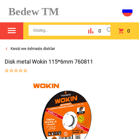
Bedew TM
0
0
Kesiji we ýylmaýjy disklar
Disk metal Wokin 115*6mm 760811