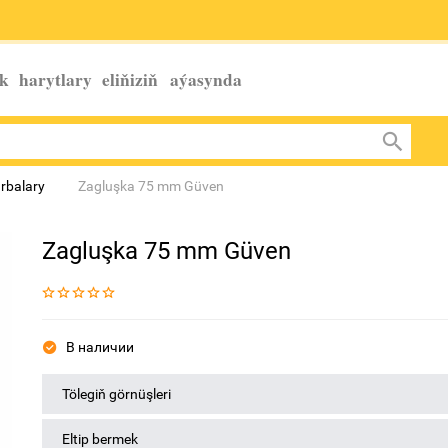
k harytlary eliňiziň
aýasynda
urbalary
Zagluşka 75 mm Güven
Zagluşka 75 mm Güven
В наличии
Tölegiň görnüşleri
Eltip bermek