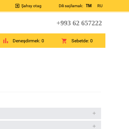
Şahsy otag
Dili saýlamak:
TM
RU
+993 62 657222
Deneşdirmek:
0
Sebetde:
0