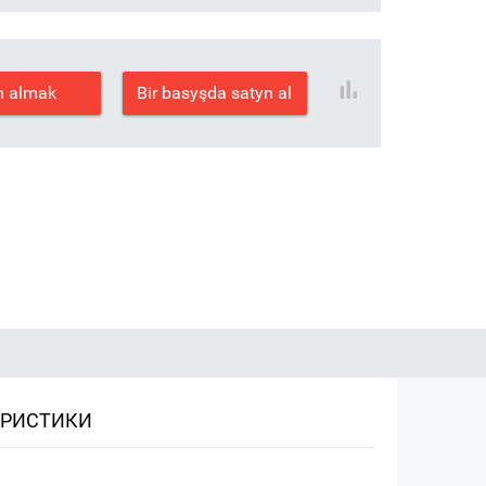
n almak
Bir basyşda satyn al
ЕРИСТИКИ