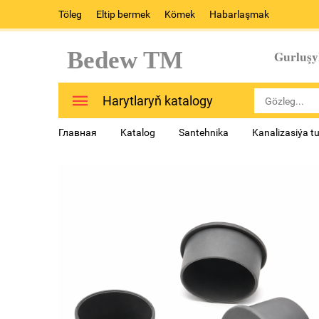
Töleg
Eltip bermek
Kömek
Habarlaşmak
Bedew TM
Gurluşy
Harytlaryň katalogy
Главная
Katalog
Santehnika
Kanalizasiýa t