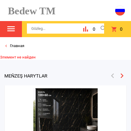
Bedew TM
0
0
Главная
Элемент не найден
MEŇZEŞ HARYTLAR