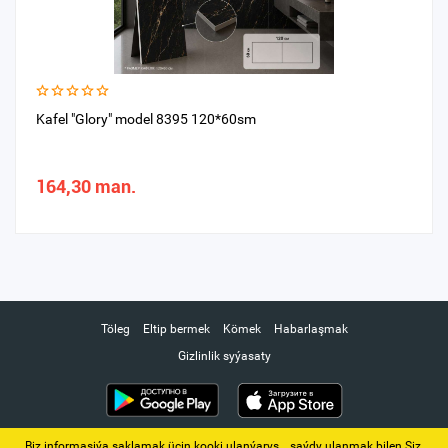
Kafel "Glory" model 8395 120*60sm
164,30 man.
Töleg
Eltip bermek
Kömek
Habarlaşmak
Gizlinlik syýasaty
Biz informasiýa saklamak üçin kooki ulanýarys. ‚ saýdy ulanmak bilen Siz