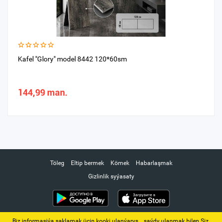
Kafel "Glory" model 8442 120*60sm
144,99 man.
Töleg
Eltip bermek
Kömek
Habarlaşmak
Gizlinlik syýasaty
Biz informasiýa saklamak üçin kooki ulanýarys. ‚ saýdy ulanmak bilen Siz