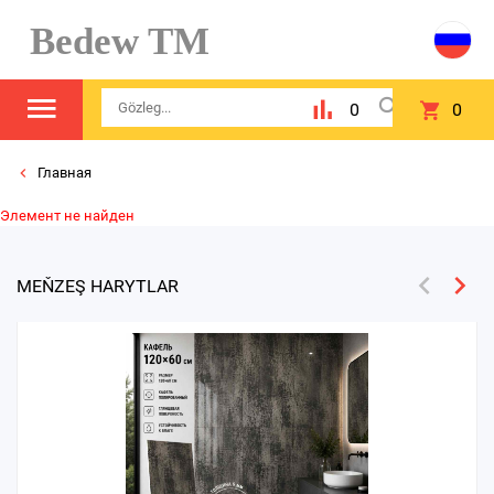
Bedew TM
0
0
Главная
Элемент не найден
MEŇZEŞ HARYTLAR