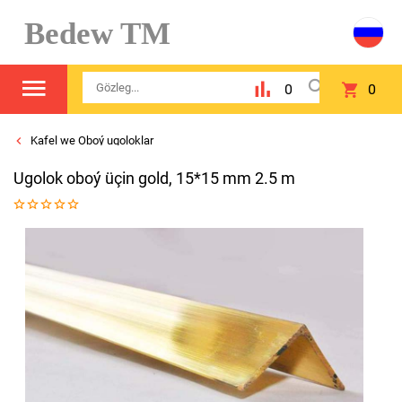
Bedew TM
0
0
Kafel we Oboý ugoloklar
Ugolok oboý üçin gold, 15*15 mm 2.5 m