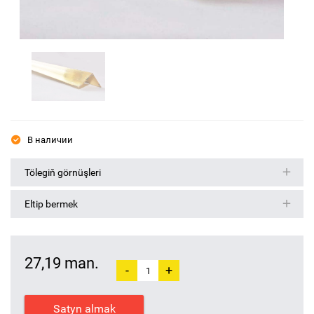
В наличии
Tölegiň görnüşleri
Eltip bermek
27,19 man.
-
+
Satyn almak