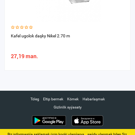
Kafel ugolok daşky Nikel 2.70 m
27,19 man.
Töleg
Eltip bermek
Kömek
Habarlaşmak
Gizlinlik syýasaty
Biz informasiýa saklamak üçin kooki ulanýarys. ‚ saýdy ulanmak bilen Siz