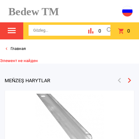
Bedew TM
0
0
Главная
Элемент не найден
MEŇZEŞ HARYTLAR