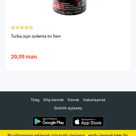
Turba üçin izolenta ini 5sm
20,09 man.
Töleg
Eltip bermek
Kömek
Habarlaşmak
Gizlinlik syýasaty
Biz informasiýa saklamak üçin kooki ulanýarys. ‚ saýdy ulanmak bilen Siz