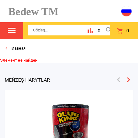
Bedew TM
0
0
Главная
Элемент не найден
MEŇZEŞ HARYTLAR