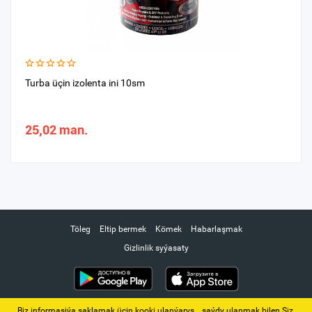
Turba üçin izolenta ini 10sm
25,02 man.
Töleg
Eltip bermek
Kömek
Habarlaşmak
Gizlinlik syýasaty
Biz informasiýa saklamak üçin kooki ulanýarys. ‚ saýdy ulanmak bilen Siz