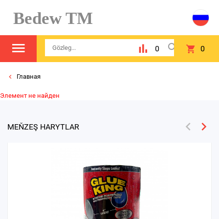
Bedew TM
0
0
Главная
Элемент не найден
MEŇZEŞ HARYTLAR